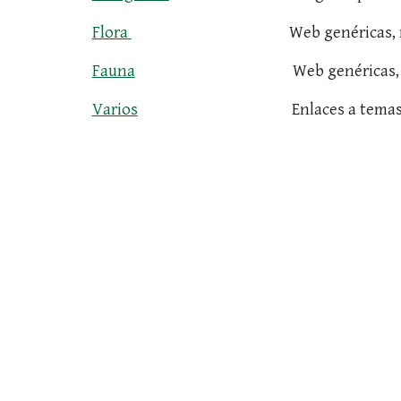
Flora
                                            Web
Fauna
                                            We
Varios
                                           Enlace