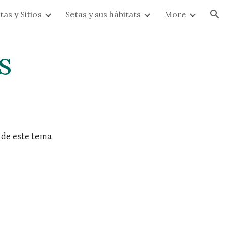
tas y Sitios
Setas y sus hábitats
More
ion
s
sa de este tema