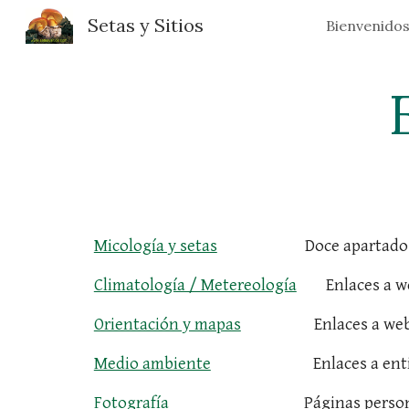
Setas y Sitios
Bienvenido
Sk
Micología y setas
                        Doce 
Climatología / Metereología
        Enlaces 
Orientación y mapas
                    Enlace
Medio ambiente
                            Enlac
Fotografía 
                                    Págin