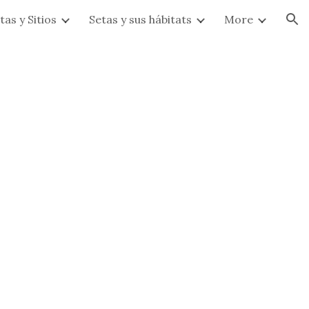
tas y Sitios
Setas y sus hábitats
More
ion