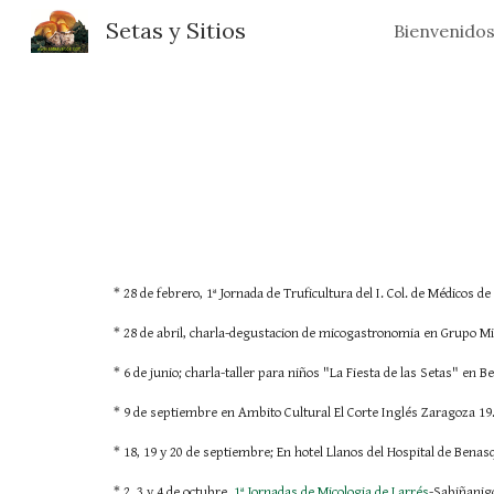
Setas y Sitios
Bienvenido
Sk
* 28 de febrero, 1ª Jornada de Truficultura del I. Col. de Médicos 
* 28 de abril, charla-degustacion de micogastronomia en Grupo M
* 6 de junio; charla-taller para niños "La Fiesta de las Setas" en Be
* 9 de septiembre en Ambito Cultural El Corte Inglés Zaragoza 19
* 18, 19 y 20 de septiembre; En hotel Llanos del Hospital de Bena
* 2, 3 y 4 de octubre,
1ª Jornadas de Micologia de Larrés
-Sabiñanig