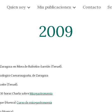
s
Quien soy
Mis publicaciones
Contacto
Se
ip to main content
Skip to navigat
2009
de Zaragoza en Mora de Rubielos-Sarrión (Teruel).
icologico Caesaraugusta, de Zaragoza
ceite (Teruel).
.30 horas Charla sobre
Micogastronomia
sque (Huesca)
Curso de micogastronomia
o (Huesca)