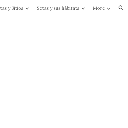
tas y Sitios
Setas y sus hábitats
More
ion