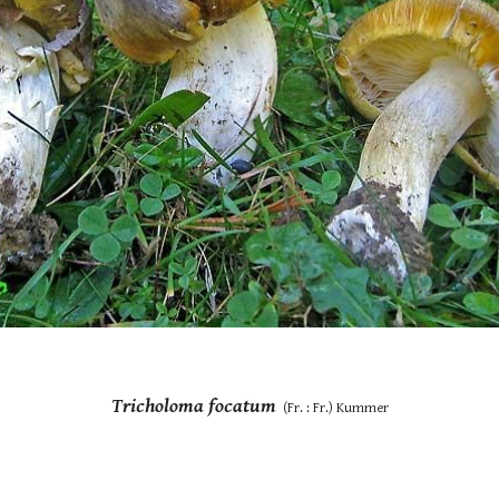
Tricholoma focatum
  (Fr. : Fr.) Kummer