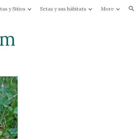
tas y Sitios
Setas y sus hábitats
More
ion
um