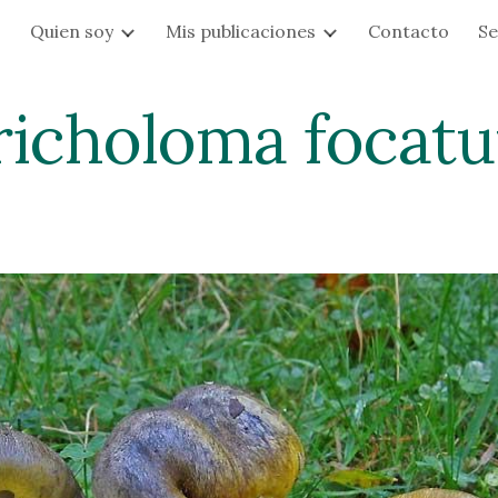
s
Quien soy
Mis publicaciones
Contacto
Se
ip to main content
Skip to navigat
richoloma focat