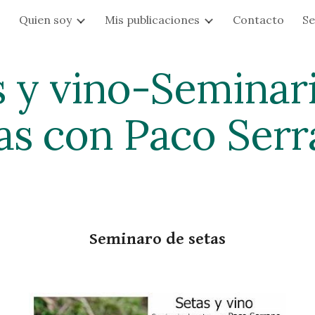
s
Quien soy
Mis publicaciones
Contacto
Se
ip to main content
Skip to navigat
 y vino-Seminari
as con Paco Ser
Seminaro de setas