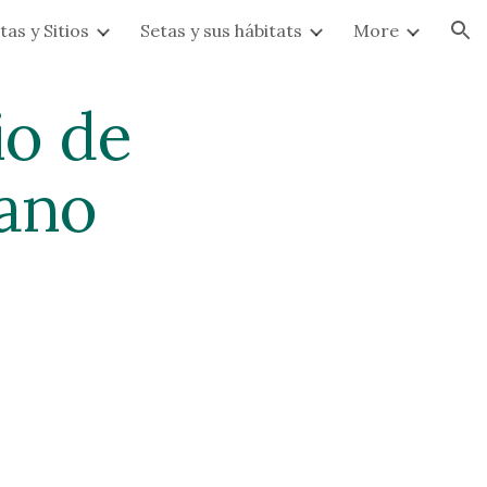
tas y Sitios
Setas y sus hábitats
More
ion
o de 
rano