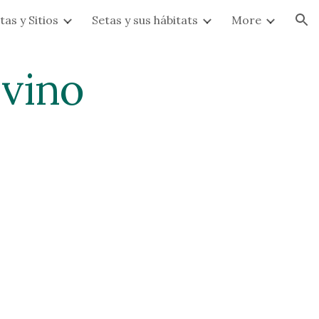
tas y Sitios
Setas y sus hábitats
More
ion
 vino