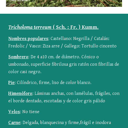
Tricholoma terreum
 ( Sch. : Fr. ) Kumm.
Nombres populares
: Castellano: Negrilla / Catalán: 
Fredolic / Vasco: Ziza arre / Gallego: Tortullo cincento
Sombrero
: De 4 a10 cm. de diámetro. Cónico o 
umbonado, superficie fibrilosa gris ratón con fibrillas de 
color casi negro.
Pie
: Cilíndrico, firme, liso de color blanco.
Himenóforo
: Láminas anchas, con lamélulas, frágiles, con 
el borde dentado, escotadas y de color gris pálido
Velos
: No tiene
Carne
: Delgada, blanquecina y firme,frágil e inodora