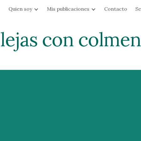
s
Quien soy
Mis publicaciones
Contacto
Se
ip to main content
Skip to navigat
lejas con colmeni