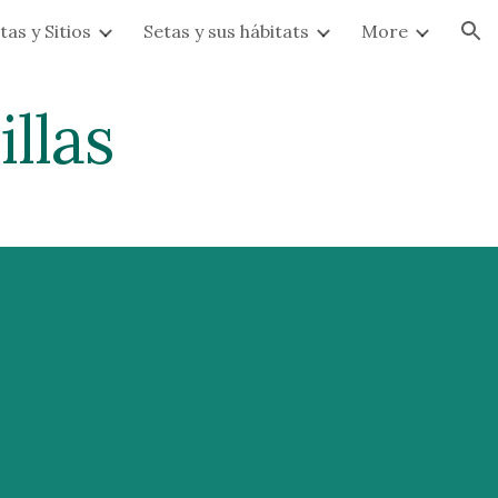
tas y Sitios
Setas y sus hábitats
More
ion
llas