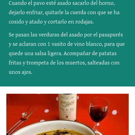
Cuando el pavo esté asado sacarlo del horno, 
dejarlo enfriar, quitarle la cuerda con que se ha 
cosido y atado y cortarlo en rodajas.
Se pasan las verduras del asado por el pasapurés 
y se aclaran con 1 vasito de vino blanco, para que 
quede una salsa ligera. Acompañar de patatas 
fritas y trompeta de los muertos, salteadas con 
unos ajos.