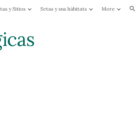
tas y Sitios
Setas y sus hábitats
More
ion
icas 