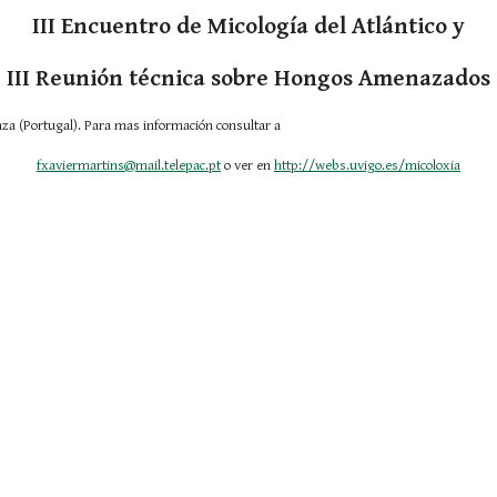
III Encuentro de Micología del Atlántico y
III Reunión técnica sobre Hongos Amenazados
 en Braganza (Portugal). Para mas información consultar a
fxaviermartins@mail.telepac.pt
 o ver en
http://webs.uvigo.es/micoloxia