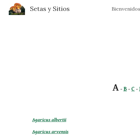
Setas y Sitios
Bienvenido
Sk
A
 -
B
 -
C
 -
Agaricus albertii
Agaricus arvensis