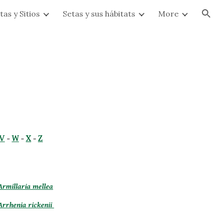
tas y Sitios
Setas y sus hábitats
More
ion
V
 -
W
 -
X
 -
Z
Armillaria mellea
Arrhenia rickenii 