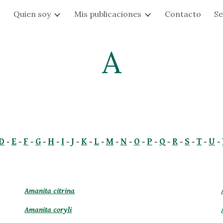
s
Quien soy
Mis publicaciones
Contacto
Se
ip to main content
Skip to navigat
A
D
 -
E
 -
F
 -
G
 -
H
 -
I
 -
J
 -
K
 -
L
 -
M
 -
N
 -
O
 -
P
 -
Q
 -
R
 -
S
 -
T
 -
U
 -
Amanita citrina
Amanita coryli