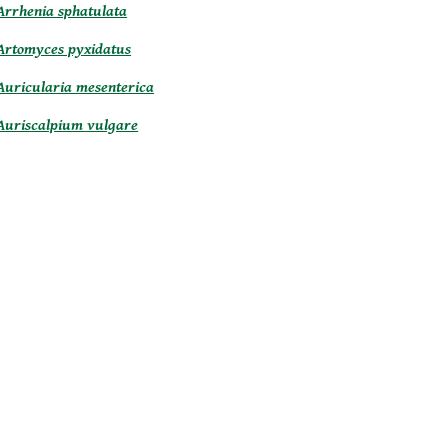
Arrhenia sphatulata
Artomyces pyxidatus
A
uricularia mesenterica
Auriscalpium vulgare