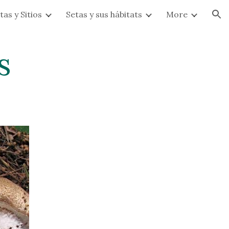
tas y Sitios
Setas y sus hábitats
More
ion
s