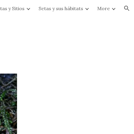
tas y Sitios
Setas y sus hábitats
More
ion