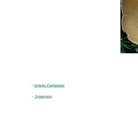
- 
Species Fungorum
-  
Synonymy