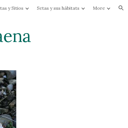
tas y Sitios
Setas y sus hábitats
More
ion
aena