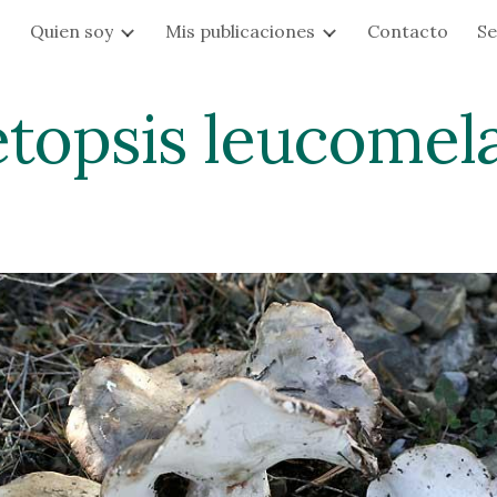
s
Quien soy
Mis publicaciones
Contacto
Se
ip to main content
Skip to navigat
etopsis leucomel