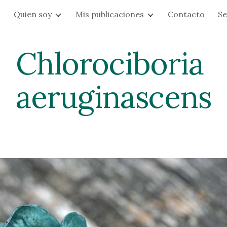
s
Quien soy
Mis publicaciones
Contacto
Se
ip to main content
Skip to navigat
Chlorociboria 
aeruginascens