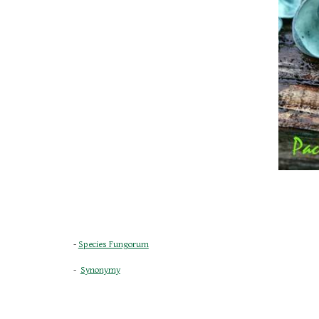
- 
Species Fungorum
-  
Synonymy