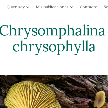
s
Quien soy
Mis publicaciones
Contacto
Se
ip to main content
Skip to navigat
Chrysomphalina 
chrysophylla