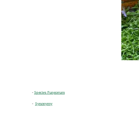
- 
Species Fungorum
-  
Synonymy