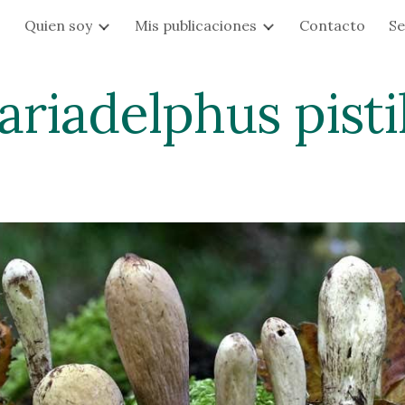
s
Quien soy
Mis publicaciones
Contacto
Se
ip to main content
Skip to navigat
ariadelphus pistil