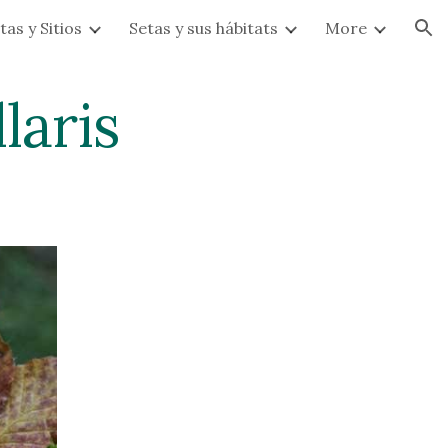
tas y Sitios
Setas y sus hábitats
More
ion
laris