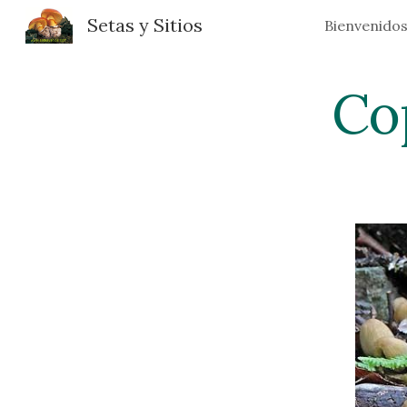
Setas y Sitios
Bienvenido
Sk
Co