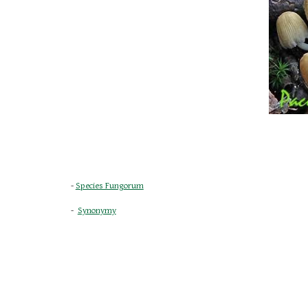
- 
Species Fungorum
-  
Synonymy