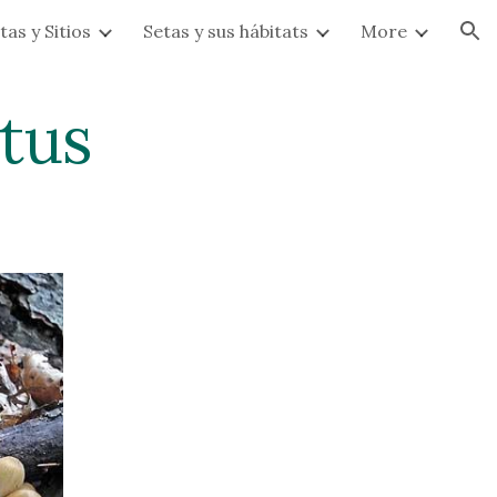
tas y Sitios
Setas y sus hábitats
More
ion
tus