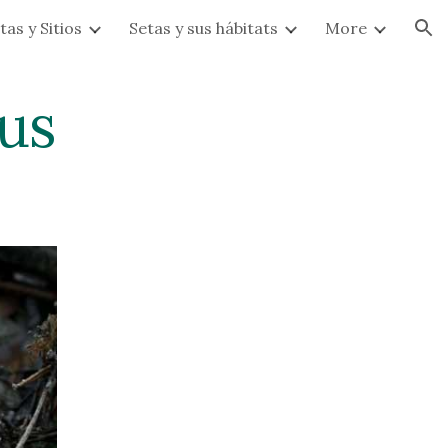
tas y Sitios
Setas y sus hábitats
More
ion
us