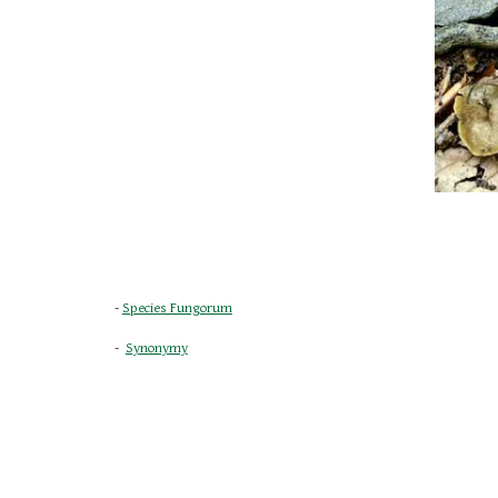
- 
Species Fungorum
-  
Synonymy