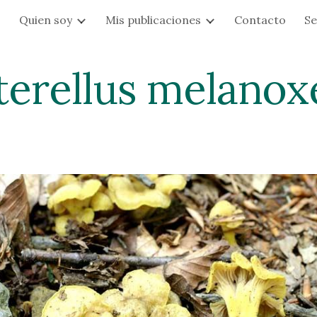
s
Quien soy
Mis publicaciones
Contacto
Se
ip to main content
Skip to navigat
terellus melanox