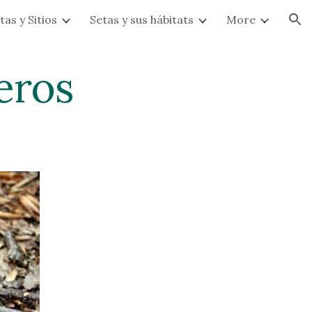
tas y Sitios
Setas y sus hábitats
More
ion
eros