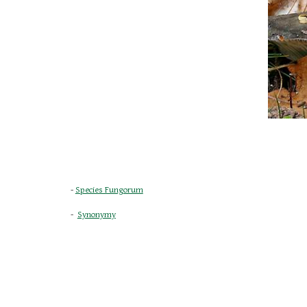
- 
Species Fungorum
-  
Synonymy