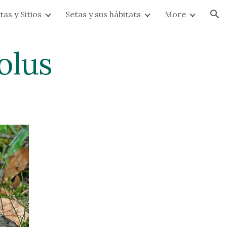
tas y Sitios
Setas y sus hábitats
More
ion
olus