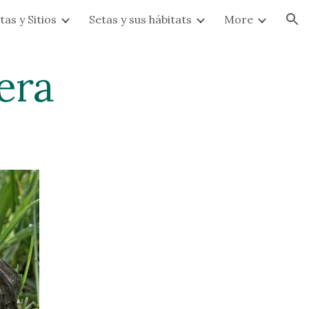
tas y Sitios
Setas y sus hábitats
More
ion
era