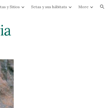
tas y Sitios
Setas y sus hábitats
More
ion
ia