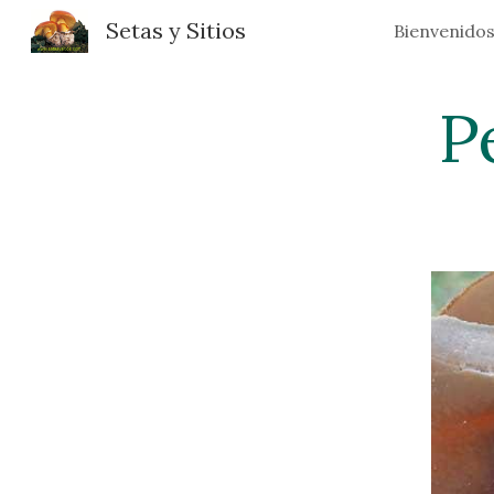
Setas y Sitios
Bienvenido
Sk
P