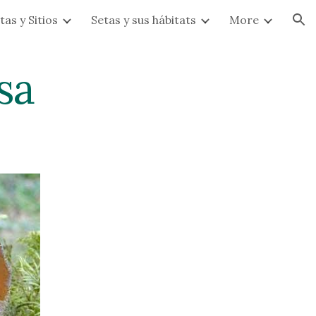
tas y Sitios
Setas y sus hábitats
More
ion
sa