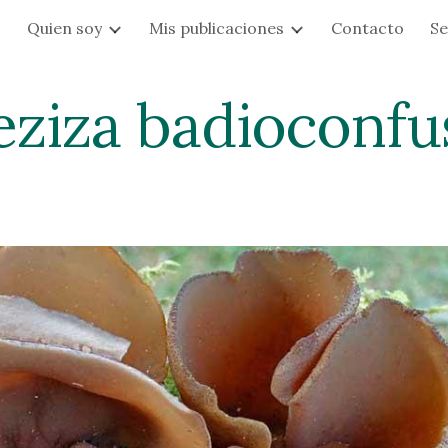
s
Quien soy
Mis publicaciones
Contacto
Se
ip to main content
Skip to navigat
eziza badioconfu