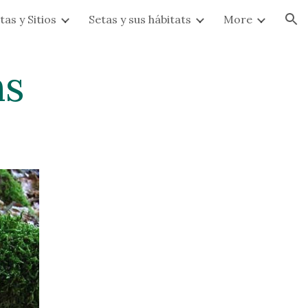
tas y Sitios
Setas y sus hábitats
More
ion
ns