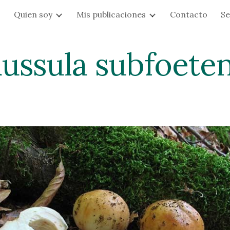
s
Quien soy
Mis publicaciones
Contacto
Se
ip to main content
Skip to navigat
ussula subfoete