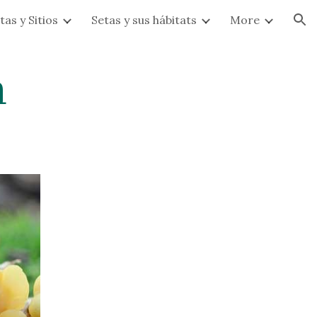
tas y Sitios
Setas y sus hábitats
More
ion
a