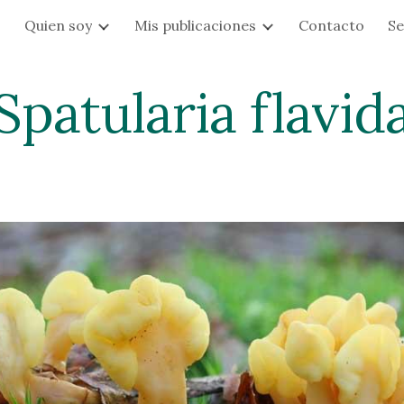
s
Quien soy
Mis publicaciones
Contacto
Se
ip to main content
Skip to navigat
Spatularia flavid