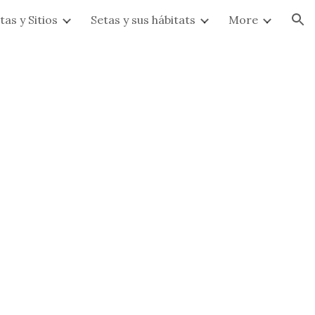
tas y Sitios
Setas y sus hábitats
More
ion