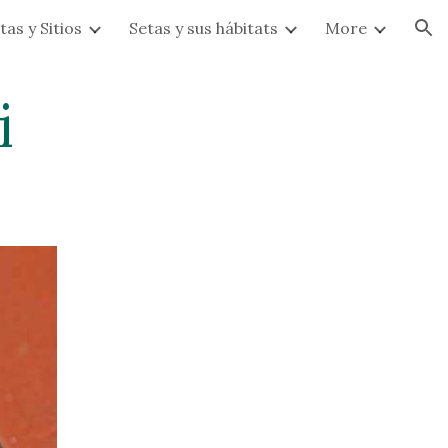
tas y Sitios
Setas y sus hábitats
More
ion
i