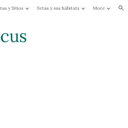
tas y Sitios
Setas y sus hábitats
More
ion
cus