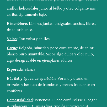
anillos helicoidales junto al bulbo y otro colgante mas 
arriba, típicamente bajo.
Himenóforo
: Láminas juntas, desiguales, anchas, libres, 
de color blanco.
Velos
: Con volva y anillos
Carne
: Delgada, húmeda y poco consistente, de color 
blanco puro inmutable. Sabor algo dulce y olor nulo, 
algo desagradable en ejemplares adultos
Esporada
: Blanca
Hábitat y época de aparición
: Verano y otoño en 
brezales y bosques de frondosas y menos frecuente en 
coníferas
Comestibilidad
: Venenosa. Puede confundirse al coger 
A. rubescens y A. spissa (
ver tipo de intoxicación
)